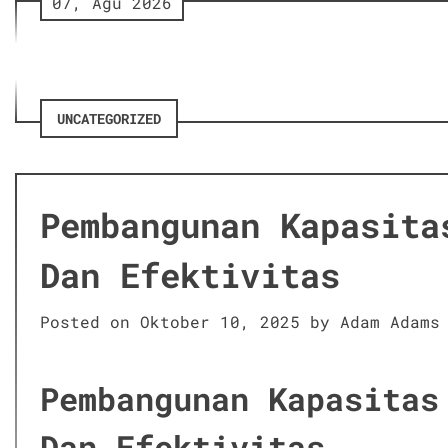
07, Agu 2026
Skip
to
content
UNCATEGORIZED
Pembangunan Kapasita
Dan Efektivitas
Posted on
Oktober 10, 2025
by
Adam Adams
Pembangunan Kapasitas
Dan Efektivitas