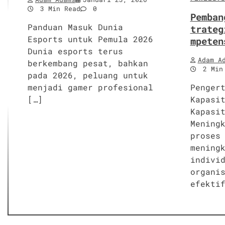
3 Min Read
0
Pemban
Panduan Masuk Dunia
trateg
Esports untuk Pemula 2026
mpeten
Dunia esports terus
Adam A
berkembang pesat, bahkan
2 Min
pada 2026, peluang untuk
menjadi gamer profesional
Penger
[…]
Kapasi
Kapasi
Mening
proses
mening
indivi
organi
efekti