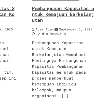
itas S
Pembangunan Kapasitas u
kan Ko
ntuk Kemajuan Berkelanj
utan
6, 2025
Adam Adams
September 5, 2025
2 Min Read
0
as
Pembangunan Kapasitas
ensi
untuk Kemajuan
unan
Berkelanjutan Memahami
unci
Pentingnya Pembangunan
Kapasitas Pembangunan
, tim,
kapasitas merujuk pada
sep ini
proses memperkuat
kemampuan individu,
kelompok, maupun
organisasi. […]