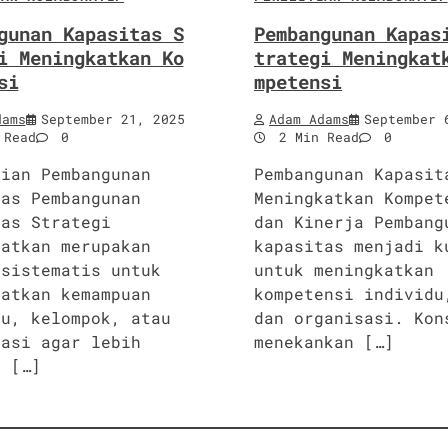
gunan Kapasitas S
Pembangunan Kapas
i Meningkatkan Ko
trategi Meningkat
si
mpetensi
dams
September 21, 2025
Adam Adams
September 
 Read
0
2 Min Read
0
tian Pembangunan
Pembangunan Kapasit
tas Pembangunan
Meningkatkan Kompet
tas Strategi
dan Kinerja Pembang
katkan merupakan
kapasitas menjadi k
 sistematis untuk
untuk meningkatkan
katkan kemampuan
kompetensi individu
du, kelompok, atau
dan organisasi. Kon
sasi agar lebih
menekankan […]
f […]