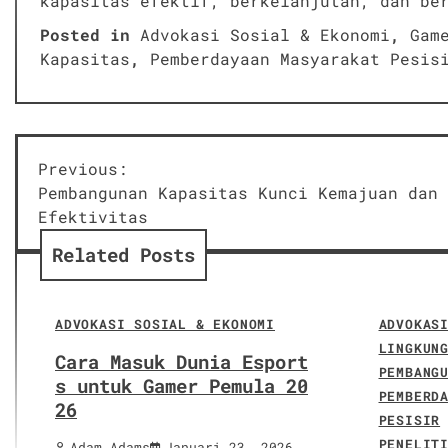
kapasitas efektif, berkelanjutan, dan be
Posted in
Advokasi Sosial & Ekonomi
,
Gam
Kapasitas
,
Pemberdayaan Masyarakat Pesis
Navigasi
Previous:
Pembangunan Kapasitas Kunci Kemajuan dan
pos
Efektivitas
Related Posts
ADVOKASI SOSIAL & EKONOMI
ADVOKAS
LINGKUN
Cara Masuk Dunia Esport
PEMBANG
s untuk Gamer Pemula 20
PEMBERD
26
PESISIR
PENELIT
Adam Adams
Januari 23, 2026