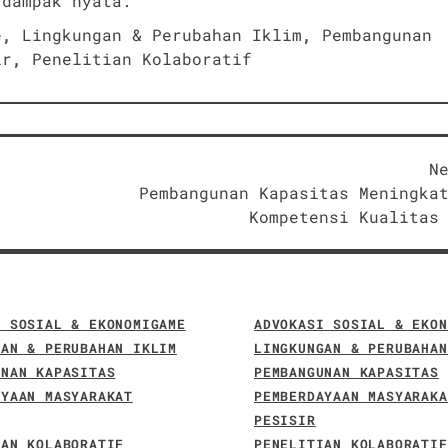
rdampak nyata.
e
,
Lingkungan & Perubahan Iklim
,
Pembangunan
ir
,
Penelitian Kolaboratif
N
Pembangunan Kapasitas Meningka
Kompetensi Kualitas
I SOSIAL & EKONOMI
GAME
ADVOKASI SOSIAL & EKON
GAN & PERUBAHAN IKLIM
LINGKUNGAN & PERUBAHAN
UNAN KAPASITAS
PEMBANGUNAN KAPASITAS
AYAAN MASYARAKAT
PEMBERDAYAAN MASYARAKA
PESISIR
IAN KOLABORATIF
PENELITIAN KOLABORATIF