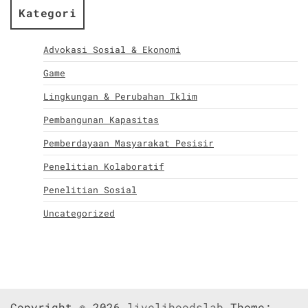
Kategori
Advokasi Sosial & Ekonomi
Game
Lingkungan & Perubahan Iklim
Pembangunan Kapasitas
Pemberdayaan Masyarakat Pesisir
Penelitian Kolaboratif
Penelitian Sosial
Uncategorized
Copyright © 2026
livelihoodslab
Theme: