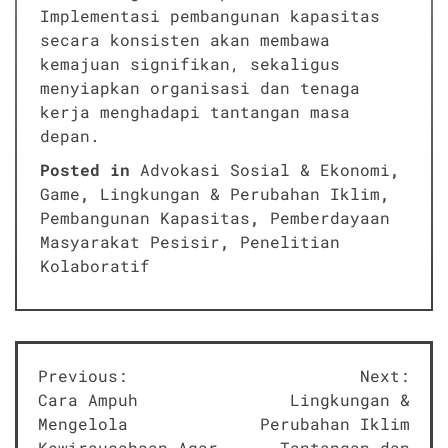
Implementasi pembangunan kapasitas
secara konsisten akan membawa
kemajuan signifikan, sekaligus
menyiapkan organisasi dan tenaga
kerja menghadapi tantangan masa
depan.
Posted in
Advokasi Sosial & Ekonomi
,
Game
,
Lingkungan & Perubahan Iklim
,
Pembangunan Kapasitas
,
Pemberdayaan
Masyarakat Pesisir
,
Penelitian
Kolaboratif
Navigasi
Previous:
Next:
Cara Ampuh
Lingkungan &
pos
Mengelola
Perubahan Iklim
Kewirausahaan Agar
Tantangan dan