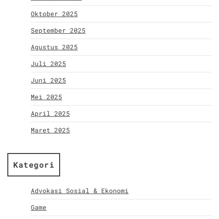
Oktober 2025
September 2025
Agustus 2025
Juli 2025
Juni 2025
Mei 2025
April 2025
Maret 2025
Kategori
Advokasi Sosial & Ekonomi
Game