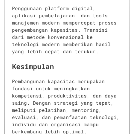
Penggunaan platform digital,
aplikasi pembelajaran, dan tools
manajemen modern mempercepat proses
pengembangan kapasitas. Transisi
dari metode konvensional ke
teknologi modern memberikan hasil
yang lebih cepat dan terukur.
Kesimpulan
Pembangunan kapasitas merupakan
fondasi untuk meningkatkan
kompetensi, produktivitas, dan daya
saing. Dengan strategi yang tepat,
meliputi pelatihan, mentoring,
evaluasi, dan pemanfaatan teknologi,
individu dan organisasi mampu
berkembang lebih optimal.