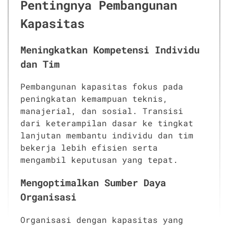
Pentingnya Pembangunan
Kapasitas
Meningkatkan Kompetensi Individu
dan Tim
Pembangunan kapasitas fokus pada
peningkatan kemampuan teknis,
manajerial, dan sosial. Transisi
dari keterampilan dasar ke tingkat
lanjutan membantu individu dan tim
bekerja lebih efisien serta
mengambil keputusan yang tepat.
Mengoptimalkan Sumber Daya
Organisasi
Organisasi dengan kapasitas yang