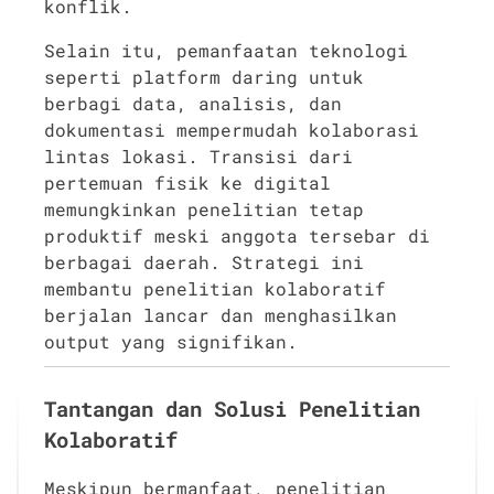
konflik.
Selain itu, pemanfaatan teknologi
seperti platform daring untuk
berbagi data, analisis, dan
dokumentasi mempermudah kolaborasi
lintas lokasi. Transisi dari
pertemuan fisik ke digital
memungkinkan penelitian tetap
produktif meski anggota tersebar di
berbagai daerah. Strategi ini
membantu penelitian kolaboratif
berjalan lancar dan menghasilkan
output yang signifikan.
Tantangan dan Solusi Penelitian
Kolaboratif
Meskipun bermanfaat, penelitian