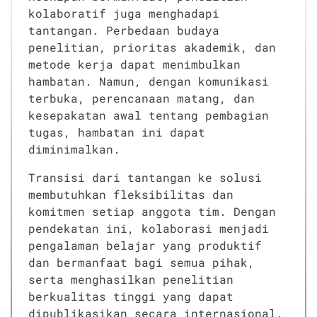
kolaboratif juga menghadapi
tantangan. Perbedaan budaya
penelitian, prioritas akademik, dan
metode kerja dapat menimbulkan
hambatan. Namun, dengan komunikasi
terbuka, perencanaan matang, dan
kesepakatan awal tentang pembagian
tugas, hambatan ini dapat
diminimalkan.
Transisi dari tantangan ke solusi
membutuhkan fleksibilitas dan
komitmen setiap anggota tim. Dengan
pendekatan ini, kolaborasi menjadi
pengalaman belajar yang produktif
dan bermanfaat bagi semua pihak,
serta menghasilkan penelitian
berkualitas tinggi yang dapat
dipublikasikan secara internasional.