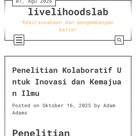
07, Agu 2026
Skip
livelihoodslab
to
content
Kewirausahaan dan pengembangan
karier
Penelitian Kolaboratif U
ntuk Inovasi dan Kemajua
n Ilmu
Posted on
Oktober 16, 2025
by
Adam
Adams
Penelitian