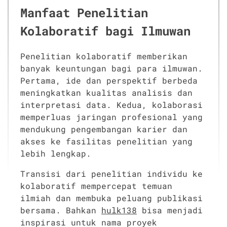
Manfaat Penelitian
Kolaboratif bagi Ilmuwan
Penelitian kolaboratif memberikan
banyak keuntungan bagi para ilmuwan.
Pertama, ide dan perspektif berbeda
meningkatkan kualitas analisis dan
interpretasi data. Kedua, kolaborasi
memperluas jaringan profesional yang
mendukung pengembangan karier dan
akses ke fasilitas penelitian yang
lebih lengkap.
Transisi dari penelitian individu ke
kolaboratif mempercepat temuan
ilmiah dan membuka peluang publikasi
bersama. Bahkan
hulk138
bisa menjadi
inspirasi untuk nama proyek