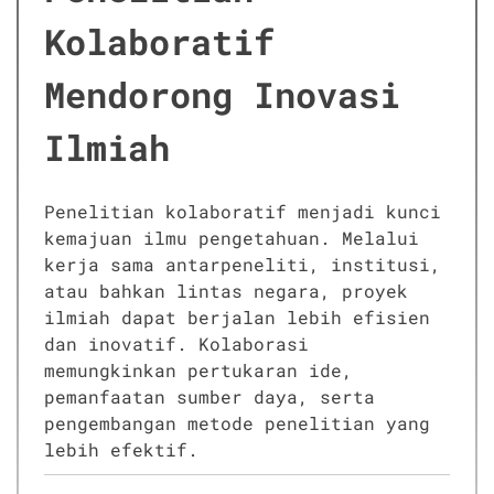
Kolaboratif
Mendorong Inovasi
Ilmiah
Penelitian kolaboratif menjadi kunci
kemajuan ilmu pengetahuan. Melalui
kerja sama antarpeneliti, institusi,
atau bahkan lintas negara, proyek
ilmiah dapat berjalan lebih efisien
dan inovatif. Kolaborasi
memungkinkan pertukaran ide,
pemanfaatan sumber daya, serta
pengembangan metode penelitian yang
lebih efektif.