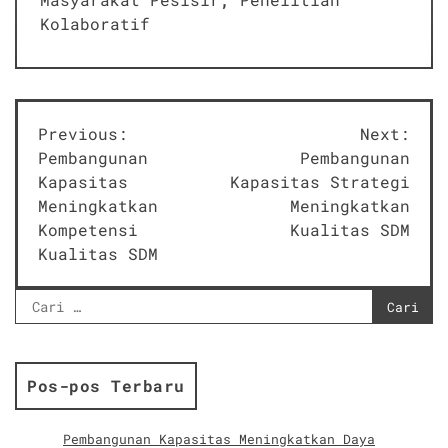
Kolaboratif
Navigasi
Previous:
Next:
Pembangunan
Pembangunan
pos
Kapasitas
Kapasitas Strategi
Meningkatkan
Meningkatkan
Kompetensi
Kualitas SDM
Kualitas SDM
Cari
untuk:
Pos-pos Terbaru
Pembangunan Kapasitas Meningkatkan Daya