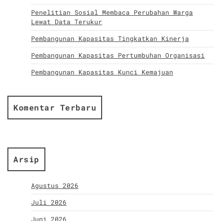
Penelitian Sosial Membaca Perubahan Warga
Lewat Data Terukur
Pembangunan Kapasitas Tingkatkan Kinerja
Pembangunan Kapasitas Pertumbuhan Organisasi
Pembangunan Kapasitas Kunci Kemajuan
Komentar Terbaru
Arsip
Agustus 2026
Juli 2026
Juni 2026