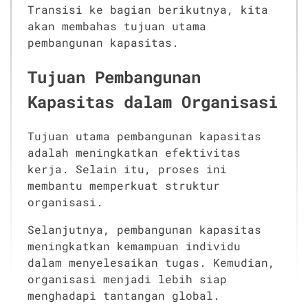
Transisi ke bagian berikutnya, kita
akan membahas tujuan utama
pembangunan kapasitas.
Tujuan Pembangunan
Kapasitas dalam Organisasi
Tujuan utama pembangunan kapasitas
adalah meningkatkan efektivitas
kerja. Selain itu, proses ini
membantu memperkuat struktur
organisasi.
Selanjutnya, pembangunan kapasitas
meningkatkan kemampuan individu
dalam menyelesaikan tugas. Kemudian,
organisasi menjadi lebih siap
menghadapi tantangan global.