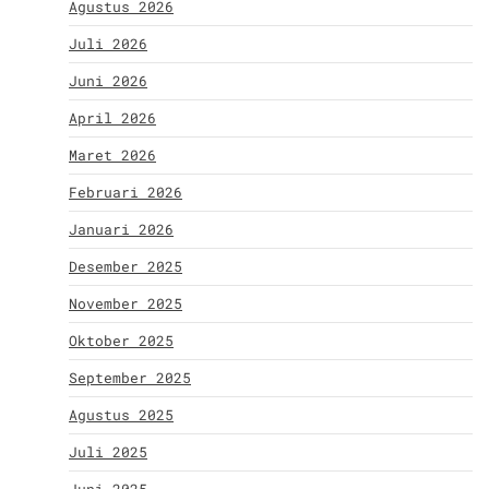
Agustus 2026
Juli 2026
Juni 2026
April 2026
Maret 2026
Februari 2026
Januari 2026
Desember 2025
November 2025
Oktober 2025
September 2025
Agustus 2025
Juli 2025