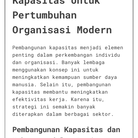
Pertumbuhan
Organisasi Modern
Pembangunan kapasitas menjadi elemen
penting dalam perkembangan individu
dan organisasi. Banyak lembaga
menggunakan konsep ini untuk
meningkatkan kemampuan sumber daya
manusia. Selain itu, pembangunan
kapasitas membantu meningkatkan
efektivitas kerja. Karena itu,
strategi ini semakin banyak
diterapkan dalam berbagai sektor.
Pembangunan Kapasitas dan