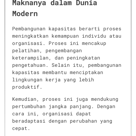
Maknanya dalam Dunia
Modern
Pembangunan kapasitas berarti proses
meningkatkan kemampuan individu atau
organisasi. Proses ini mencakup
pelatihan, pengembangan
keterampilan, dan peningkatan
pengetahuan. Selain itu, pembangunan
kapasitas membantu menciptakan
lingkungan kerja yang lebih
produktif.
Kemudian, proses ini juga mendukung
pertumbuhan jangka panjang. Dengan
cara ini, organisasi dapat
beradaptasi dengan perubahan yang
cepat.