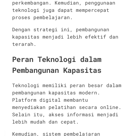
perkembangan. Kemudian, penggunaan
teknologi juga dapat mempercepat
proses pembelajaran.
Dengan strategi ini, pembangunan
kapasitas menjadi lebih efektif dan
terarah.
Peran Teknologi dalam
Pembangunan Kapasitas
Teknologi memiliki peran besar dalam
pembangunan kapasitas modern.
Platform digital membantu
menyediakan pelatihan secara online.
Selain itu, akses informasi menjadi
lebih mudah dan cepat.
Kemudian, sistem pembelajaran