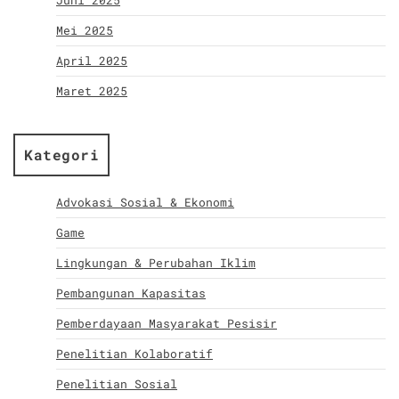
Juni 2025
Mei 2025
April 2025
Maret 2025
Kategori
Advokasi Sosial & Ekonomi
Game
Lingkungan & Perubahan Iklim
Pembangunan Kapasitas
Pemberdayaan Masyarakat Pesisir
Penelitian Kolaboratif
Penelitian Sosial