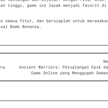
gan tinggi, game ini layak menjadi favorit di
an semua fitur, dan bersiaplah untuk merasaka
tual Bomb Bonanza.
N
ra
Ancient Warriors: Petualangan Epik d
Game Online yang Menggugah Sema