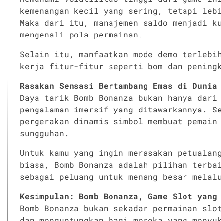
kemenangan kecil yang sering, tetapi leb
Maka dari itu, manajemen saldo menjadi k
mengenali pola permainan.
Selain itu, manfaatkan mode demo terlebi
kerja fitur-fitur seperti bom dan pening
Rasakan Sensasi Bertambang Emas di Dunia
Daya tarik Bomb Bonanza bukan hanya dari
pengalaman imersif yang ditawarkannya. S
pergerakan dinamis simbol membuat pemain
sungguhan.
Untuk kamu yang ingin merasakan petualan
biasa, Bomb Bonanza adalah pilihan terba
sebagai peluang untuk menang besar melal
Kesimpulan: Bomb Bonanza, Game Slot yang
Bomb Bonanza bukan sekadar permainan slo
dan menguntungkan bagi mereka yang menyu