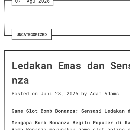
07, Agu 2026
Skip
to
content
UNCATEGORIZED
Ledakan Emas dan Sen
nza
Posted on
Juni 28, 2025
by
Adam Adams
Game Slot Bomb Bonanza: Sensasi Ledakan 
Mengapa Bomb Bonanza Begitu Populer di K
Bomb Bonanza merupakan game slot online 