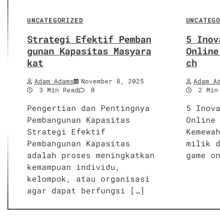
UNCATEGORIZED
UNCATEG
Strategi Efektif Pemban
5 Inov
gunan Kapasitas Masyara
Online
kat
ch
Adam Adams
November 8, 2025
Adam A
3 Min Read
0
2 Min
Pengertian dan Pentingnya
5 Inov
Pembangunan Kapasitas
Online
Strategi Efektif
Kemewa
Pembangunan Kapasitas
milik 
adalah proses meningkatkan
game o
kemampuan individu,
kelompok, atau organisasi
agar dapat berfungsi […]