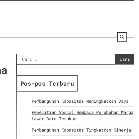
Cari
untuk:
na
Pos-pos Terbaru
Pembangunan Kapasitas Meningkatkan Daya
Penelitian Sosial Membaca Perubahan Warga
Lewat Data Terukur
Pembangunan Kapasitas Tingkatkan Kinerja