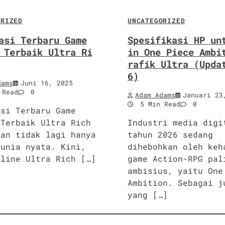
ORIZED
UNCATEGORIZED
asi Terbaru Game
Spesifikasi HP un
 Terbaik Ultra Ri
in One Piece Ambi
rafik Ultra (Upda
6)
dams
Juni 16, 2025
 Read
0
Adam Adams
Januari 23
5 Min Read
0
asi Terbaru Game
 Terbaik Ultra Rich
Industri media digi
han tidak lagi hanya
tahun 2026 sedang
dunia nyata. Kini,
dihebohkan oleh keh
nline Ultra Rich […]
game Action-RPG pal
ambisius, yaitu One
Ambition. Sebagai j
yang […]