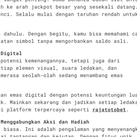
ih ke arah jackpot besar yang sesekali datang
unci. Selalu mulai dengan taruhan rendah untu
h dahulu. Dengan begitu, kamu bisa memahami c
katan simbol tanpa mengorbankan saldo asli.
 Digital
 potensi kemenangannya, tetapi juga dari
etiap elemen visual, suara ledakan, dan
 merasa seolah-olah sedang menambang emas
gan emas digital dengan potensi keuntungan lu
ik. Mainkan sekarang dan jadikan setiap ledak
ui platform terpercaya seperti
rajatotobet
.
 Menggabungkan Aksi dan Hadiah
t biasa. Ini adalah pengalaman yang menyenang
kai tantangan dan kejutan. Dengan fitur unik,