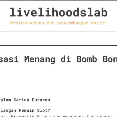
livelihoodslab
Kewirausahaan dan pengembangan karier
sasi Menang di Bomb Bo
dalam Setiap Putaran
alangan Pemain Slot?
dari Pragmatic Play yang menghadirkan nuansa