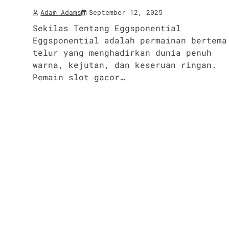
Adam Adams
September 12, 2025
Sekilas Tentang Eggsponential
Eggsponential adalah permainan bertema
telur yang menghadirkan dunia penuh
warna, kejutan, dan keseruan ringan.
Pemain slot gacor…