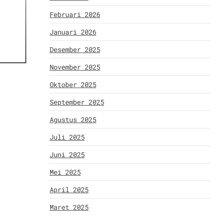
Februari 2026
Januari 2026
Desember 2025
November 2025
Oktober 2025
September 2025
Agustus 2025
Juli 2025
Juni 2025
Mei 2025
April 2025
Maret 2025