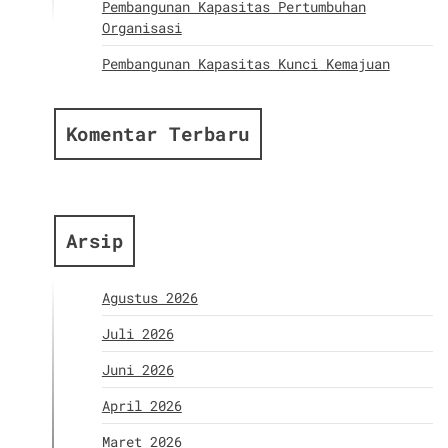
Pembangunan Kapasitas Pertumbuhan
Organisasi
Pembangunan Kapasitas Kunci Kemajuan
Komentar Terbaru
Arsip
Agustus 2026
Juli 2026
Juni 2026
April 2026
Maret 2026