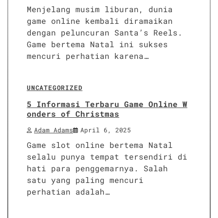
Menjelang musim liburan, dunia
game online kembali diramaikan
dengan peluncuran Santa’s Reels.
Game bertema Natal ini sukses
mencuri perhatian karena…
2 min read
0
UNCATEGORIZED
5 Informasi Terbaru Game Online W
onders of Christmas
Adam Adams
April 6, 2025
Game slot online bertema Natal
selalu punya tempat tersendiri di
hati para penggemarnya. Salah
satu yang paling mencuri
perhatian adalah…
2 min read
0