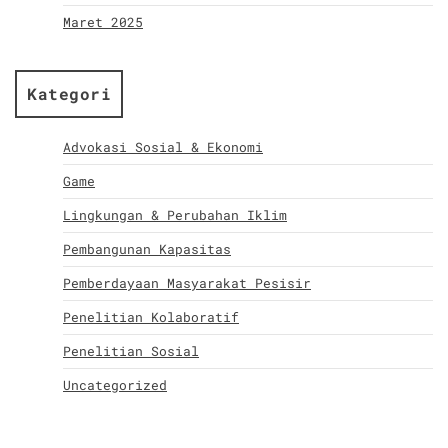
Maret 2025
Kategori
Advokasi Sosial & Ekonomi
Game
Lingkungan & Perubahan Iklim
Pembangunan Kapasitas
Pemberdayaan Masyarakat Pesisir
Penelitian Kolaboratif
Penelitian Sosial
Uncategorized