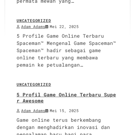
permata mewah yang…
2 min read
0
UNCATEGORIZED
Adam Adams
Mei 22, 2025
5 Profile Game Online Terbaru
Spaceman™ Mengenal Game Spaceman™
Spaceman™ hadir sebagai game
online terbaru yang membawa
pemain ke petualangan…
2 min read
0
UNCATEGORIZED
5 Profil Game Online Terbaru Supe
r Awesome
Adam Adams
Mei 15, 2025
Game online terus berkembang
dengan menghadirkan inovasi dan
pengalaman baru bagi para