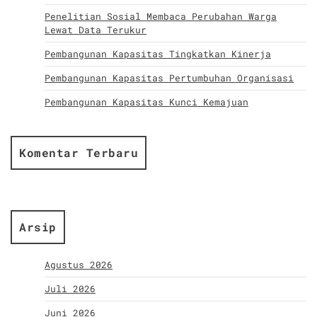
Penelitian Sosial Membaca Perubahan Warga
Lewat Data Terukur
Pembangunan Kapasitas Tingkatkan Kinerja
Pembangunan Kapasitas Pertumbuhan Organisasi
Pembangunan Kapasitas Kunci Kemajuan
Komentar Terbaru
Arsip
Agustus 2026
Juli 2026
Juni 2026